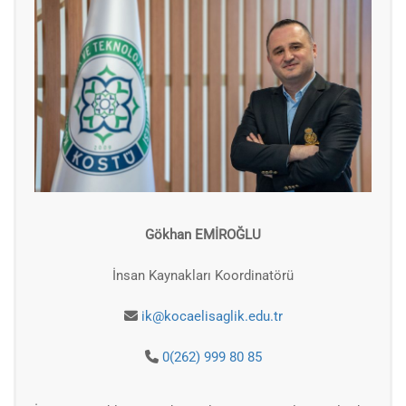
Gökhan EMİROĞLU
İnsan Kaynakları Koordinatörü
ik@kocaelisaglik.edu.tr
0(262) 999 80 85