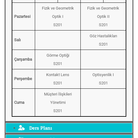
Fizik ve Geometrik
Fizik ve Geometrik
Pazartesi
Optik I
Optik II
S201
S201
Göz Hastalıkları
Salı
S201
Görme Optiği
Çarşamba
S201
Kontakt Lens
Optisyenlik I
Perşembe
S201
S201
Müşteri İlişkileri
Cuma
Yönetimi
S201
Ders Planı