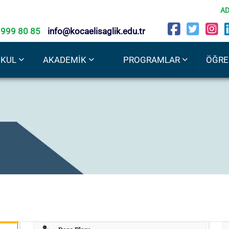
AD
 999 80 85
info@kocaelisaglik.edu.tr
OKUL
AKADEMIK
PROGRAMLAR
ÖĞRE