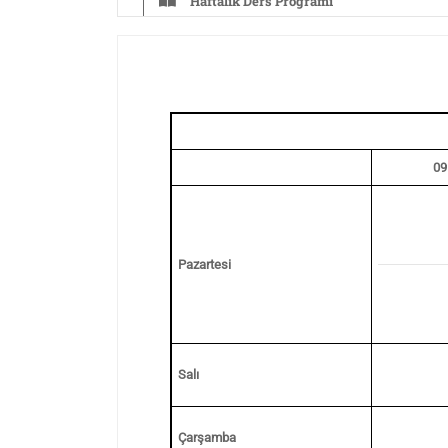
Haftalık Ders Programı
Pazartesi
09
Pazartesi
Salı
Çarşamba