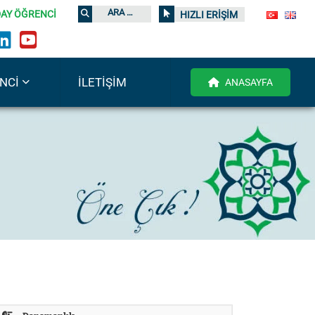
AY ÖĞRENCİ
HIZLI ERİŞİM
NCI
İLETIŞIM
ANASAYFA