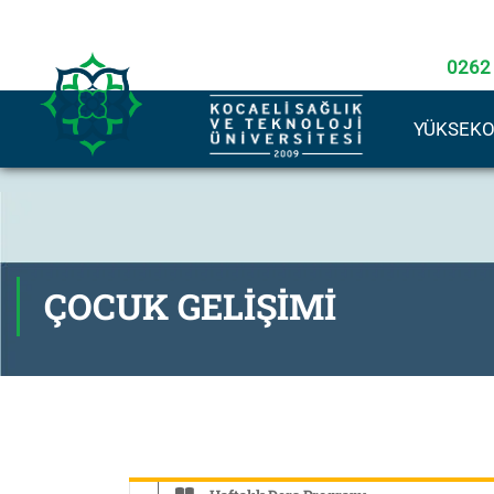
0262
YÜKSEK
ÇOCUK GELIŞIMI