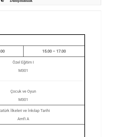
Danşmanlık
.00
15.00 – 17.00
Özel Eğitim I
M301
Çocuk ve Oyun
M301
atürk İlkeleri ve İnkılap Tarihi
Amfi A