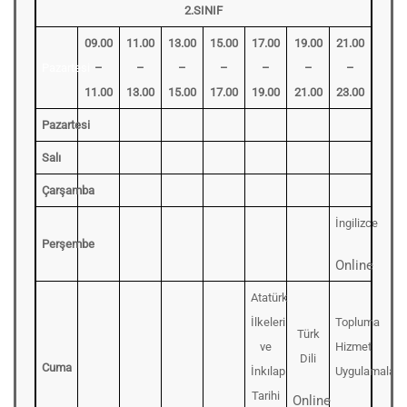
2.SINIF
09.00
11.00
13.00
15.00
17.00
19.00
21.00
Pazartesi
–
–
–
–
–
–
–
11.00
13.00
15.00
17.00
19.00
21.00
23.00
Pazartesi
Salı
Çarşamba
İngilizce
Perşembe
Online
Atatürk
İlkeleri
Topluma
Türk
ve
Hizmet
Dili
Cuma
İnkılap
Uygulamaları
Tarihi
Online