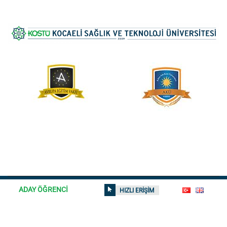
ADAY ÖĞRENCİ
HIZLI ERİŞİM
© 2026
Kocaeli Sağlık ve Teknoloji Üniversitesi
| Tüm hakları
saklıdır | Sitedeki içerikler izinsiz kullanılamaz