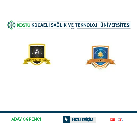
ADAY ÖĞRENCİ
HIZLI ERİŞİM
© 2026
Kocaeli Sağlık ve Teknoloji Üniversitesi
| Tüm hakları
saklıdır | Sitedeki içerikler izinsiz kullanılamaz