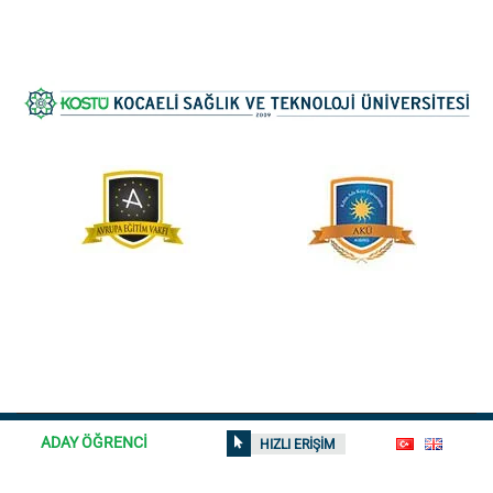
ADAY ÖĞRENCİ
HIZLI ERİŞİM
© 2026
Kocaeli Sağlık ve Teknoloji Üniversitesi
| Tüm hakları
saklıdır | Sitedeki içerikler izinsiz kullanılamaz