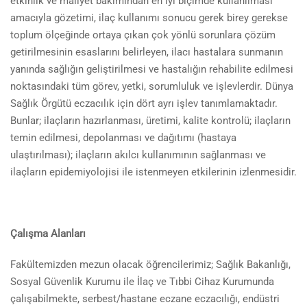
etkinlik ve maliyet bakımından en iyi biçimde kullanılması
amacıyla gözetimi, ilaç kullanımı sonucu gerek birey gerekse
toplum ölçeğinde ortaya çıkan çok yönlü sorunlara çözüm
getirilmesinin esaslarını belirleyen, ilacı hastalara sunmanın
yanında sağlığın geliştirilmesi ve hastalığın rehabilite edilmesi
noktasındaki tüm görev, yetki, sorumluluk ve işlevlerdir. Dünya
Sağlık Örgütü eczacılık için dört ayrı işlev tanımlamaktadır.
Bunlar; ilaçların hazırlanması, üretimi, kalite kontrolü; ilaçların
temin edilmesi, depolanması ve dağıtımı (hastaya
ulaştırılması); ilaçların akılcı kullanımının sağlanması ve
ilaçların epidemiyolojisi ile istenmeyen etkilerinin izlenmesidir.
Çalışma Alanları
Fakültemizden mezun olacak öğrencilerimiz; Sağlık Bakanlığı,
Sosyal Güvenlik Kurumu ile İlaç ve Tıbbi Cihaz Kurumunda
çalışabilmekte, serbest/hastane eczane eczacılığı, endüstri