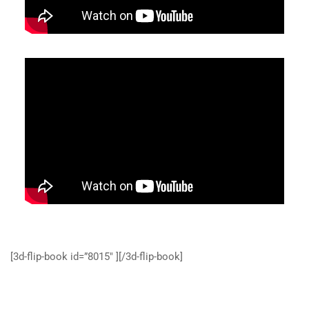
[3d-flip-book id=”8015″ ][/3d-flip-book]