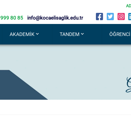
AD
 999 80 85
info@kocaelisaglik.edu.tr
AKADEMIK
TANDEM
ÖĞRENCI