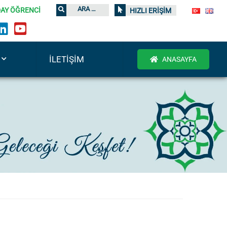
AY ÖĞRENCİ
HIZLI ERİŞİM
İLETIŞIM
ANASAYFA